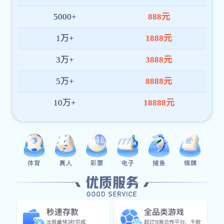
度，坚决反对这样的行为。他们指出，这不仅是针对
个别球员的问题，而是整个社会需要共同面对的一项
挑战。
声明中还提到，俱乐部会积极协助塞梅尼奥处理此
事，包括提供必要的资源和支持，以确保他能够在这
样的困境中得到妥善的帮助。这种及时而坚定的表
态，不仅让球员感受到了来自俱乐部的关怀，也向外
界传达了一个强烈的信息：曼城绝不会容忍任何形式
的种族歧视。
此外，俱乐部还承诺将会持续关注类似事件的发展情
况，并与相关机构合作，共同推动反种族歧视活动。
在这样的背景下，曼城展现出了作为体育组织应有的
责任感与担当，为其他俱乐部树立了榜样。