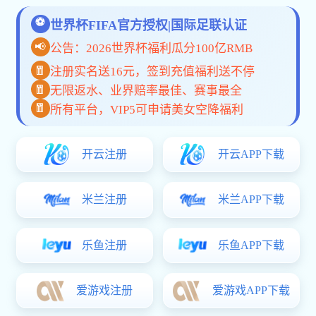
手机App
网页版
曼城全力支持塞梅尼奥应对再次遭
遇的种族歧视事件
2026-06-01 22:26
59 次阅读
首页
/
体育焦点
曼城足球俱乐部近日在其官方网站上发布声明，表示