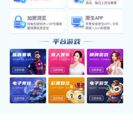
性，无论是在主场还是客场，他们都能够保持较高水
准。这样的表现使他们在积分榜上始终处于领先位
置，为争冠奠定了坚实基础。每一场比赛，无论对手
如何强大，国米总能以最佳状态应战。
特别是在一些关键比赛中，例如与传统强队之间的较
量，国米不仅没有被动挨打，还能够主动掌控比赛节
奏。这一点尤其值得称道，因为这显示出球队具备应
对压力和挑战的大心脏。此外，通过精确有效的战术
安排，他们能迅速适应不同风格敌手，使得各个环节
运转流畅，从而提升整体竞争力。
这种长期以来积累下来的实力与经验，使得国米形成
了一种独特文化，即“胜利是唯一目标”。这种文化渗
透到了每一个队员之中，让他们在面对任何情况下都