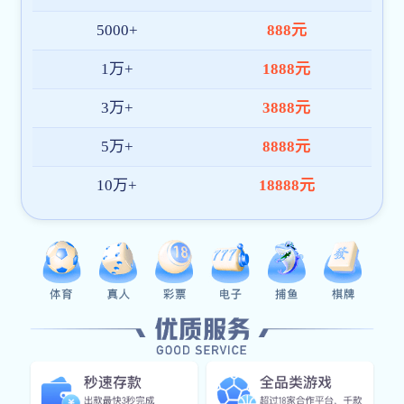
法，也代表了许多球迷和专家的共识。
他特别提到，在面对各种困难和压力时，国米始终能
保持冷静，这对于一支争冠球队至关重要。无论是关
键时刻的进球还是防守端的不懈努力，国米都展现出
了极高水平，这种表现让人信服，他们完全有能力赢
得冠军。
安布罗西尼认为，这样稳定且出色的表现，不仅为球
队赢得了荣誉，也为俱乐部带来了更多关注。他强
调，这样的成就应当得到充分认可，是所有球员共同
努力的结果，也是教练团队战术安排成功的重要体
现。
2、国米赛季稳定性的体现
在整个赛季中，国际米兰展现出了令人惊艳的稳定