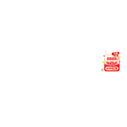
他对于整支球队以及广大球迷的重要性也不可小觑，
是现代篮球界不可多得的人才代表.
正因为有像布朗这样出色而又全面发展的选手，让我
们看到了篮球运动更多层面的魅力与可能性。他不仅
仅是一名优秀运动员，更是这个时代体育精神最生动
体现者，相信未来我们还能看到更多来自他的辉煌成
就！
上一篇：
本赛季得分榜独一无二阿德巴约领…
下一篇：
杰伦格林上半场表现抢眼独得12分