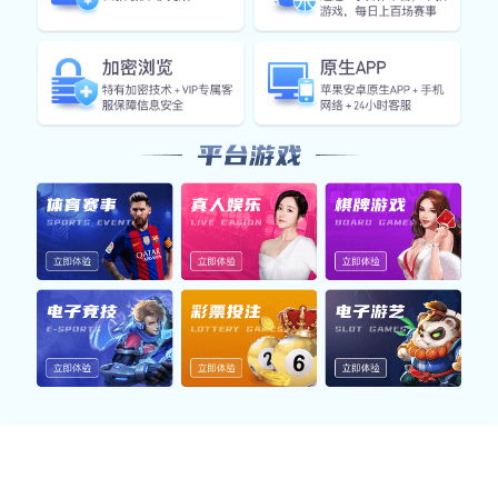
不同对手制定相应策略。这种适应能力使他能充分发
挥自身优势，同时抑制对手强项。例如，在面对身材
高大的内线球队时，他会选择外线投射来拉开空间，
创造更好的进攻机会。
此外，在快攻阶段，布朗凭借超快的反应速度和出色
的控球能力，总是能迅速展开进攻。他对于比赛节奏
掌控非常到位，可以根据场上的局势调整自己进攻或
传导球的位置。这种及时反应提升了整体球队效率，
也让观众体验到了激烈与精彩。
另外，在关键时刻，布朗也经常承担起最后一击的重
要角色，不论是罚篮还是关键三分，他总能保持冷
静，并展现出卓越的大心脏特质。这种在关键时刻把
握机会的能力，使得他成为队伍中的精神领袖，也进