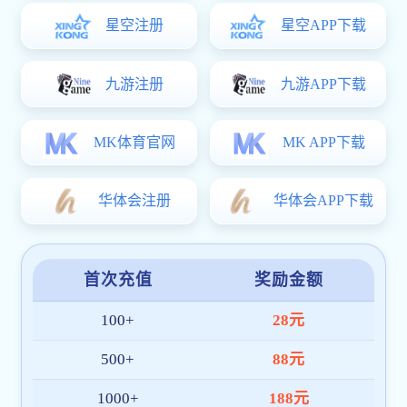
以其强悍的球风和出色的表现吸引了众多球迷的关
注。本文将围绕“布朗赞弗拉格球风强悍称其表现难得
令人欣赏”这一主题，从多个方面进行详细分析。首
先，我们将探讨他的个人技术特点，接着分析他在比
赛中的战术运用，再谈及他的心理素质，最后讨论他
对球队和球迷的重要性。通过这些方面，我们可以更
深入地理解布朗赞弗拉格带来的影响，以及他为何能
赢得如此高的赞誉。
1、个人技术特点
布朗赞弗拉格的个人技术非常全面，他不仅具备出色
的投篮能力，还能在进攻中灵活变换。他的三分球命
中率稳定，使得对手无法轻易放松防守。同时，他也
擅长突破，通过快速的步伐和巧妙的运球来撕破对方