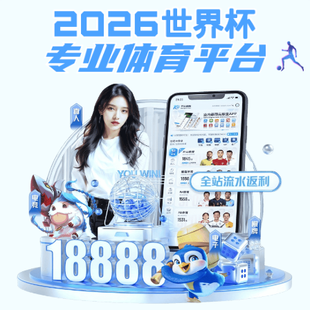
注册入口
必一体育在线登录
APP与网页
版入口｜畅享全球体育赛事与
数据服务
欢迎访问
必一体育在线登录
，提供全面覆盖足
球、篮球、电竞等项目的赛事资讯与数据内容，
支持
APP下载
与
网页使用
，每日同步更新千场
比赛，聚焦热门体育内容， 助您轻松获取赛事
动态，掌握比赛节奏。